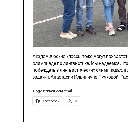
Академические классы тоже могут похваста
олимпиаде по лингвистике. Мы надеемся, что
побеждать в лингвистических олимпиадах, п
задач» к Анастасии Ильиничне Пучковой. Рас
Поделиться ссылкой:
Facebook
X