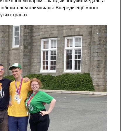
ия не прошли даром — каждый получил медаль, а
 победителем олимпиады. Впереди ещё много
угих странах.